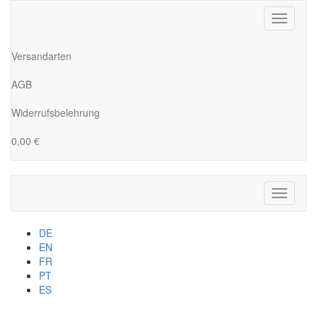
Toggle
navigati
Versandarten
AGB
Widerrufsbelehrung
0,00 €
Toggle
navigati
DE
EN
FR
PT
ES