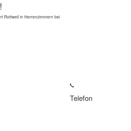
!
rt Rottweil in Herrenzimmern bei
Telefon
tomotive.com
+49 7404 / 9304-325