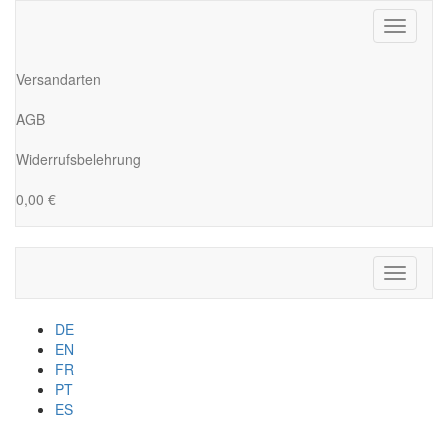
Toggle
navigati
Versandarten
AGB
Widerrufsbelehrung
0,00 €
Toggle
navigati
DE
EN
FR
PT
ES