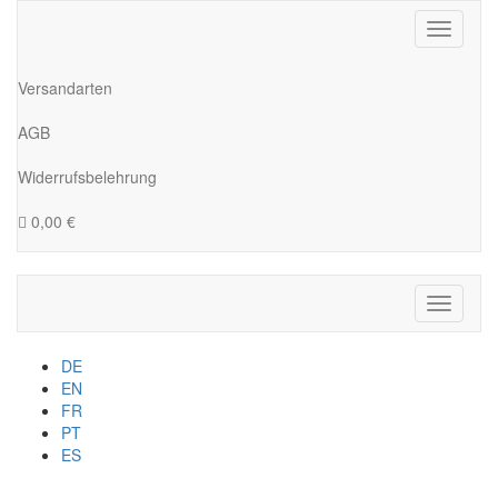
Toggle
navigati
Versandarten
AGB
Widerrufsbelehrung
0,00 €
Toggle
navigati
DE
EN
FR
PT
ES