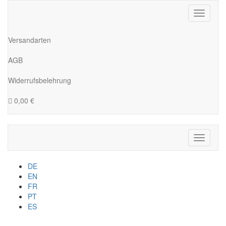
Toggle
navigati
Versandarten
AGB
Widerrufsbelehrung
0,00 €
Toggle
navigati
DE
EN
FR
PT
ES